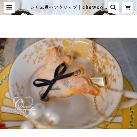
シャム兎ヘアクリップ | chewcoo
l