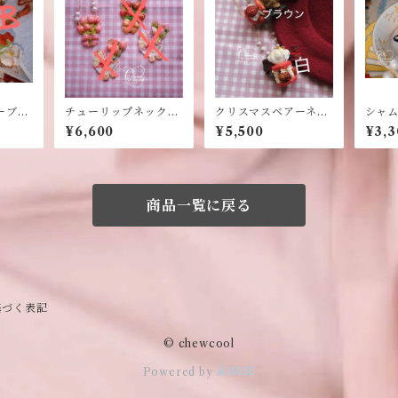
ーブロ
チューリップネックレ
クリスマスベアーネッ
シャ
ス
クレス
¥6,600
¥5,500
¥3,3
商品一覧に戻る
基づく表記
© chewcool
Powered by