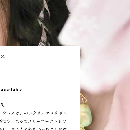
レス
 available
5。
ックレスは、赤いクリスマスリボン
徴です。まるでメリーゴーランドの
らし、見た人の心をつかむこと間違