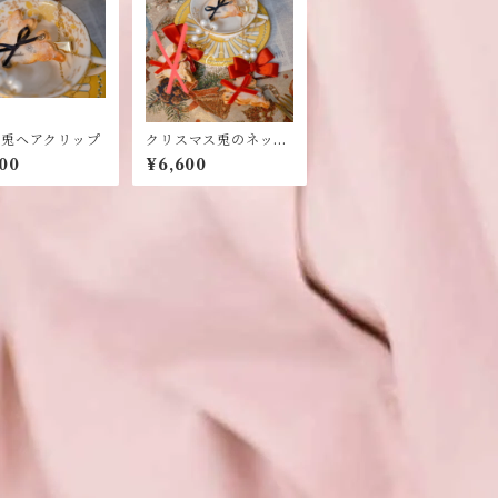
ム兎ヘアクリップ
クリスマス兎のネック
レス
00
¥6,600